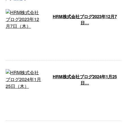
HRM株式会社ブログ2023年12月7
日…
こんにちわ。ブログ担当です。と
うとう12月になってしまいまし
た。皆さん、年賀状はお済です
か？当社は準 …
HRM株式会社ブログ2024年1月25
日…
こんにちわ。ブログ担当です。昨
日は若干ながら積雪があり気温も
低めでした。明後日以降はまた気
温が高めで …